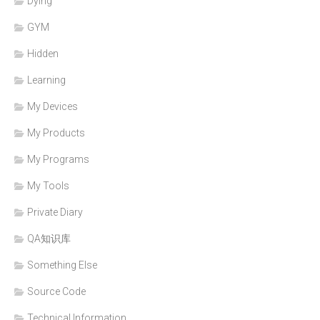
Dying
GYM
Hidden
Learning
My Devices
My Products
My Programs
My Tools
Private Diary
QA知识库
Something Else
Source Code
Technical Information