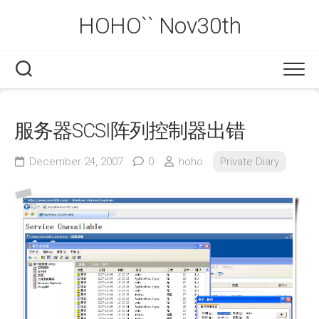
Skip
HOHO`` Nov30th
to
content
服务器SCSI阵列控制器出错
December 24, 2007
0
hoho
Private Diary