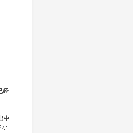
已经
出中
2小