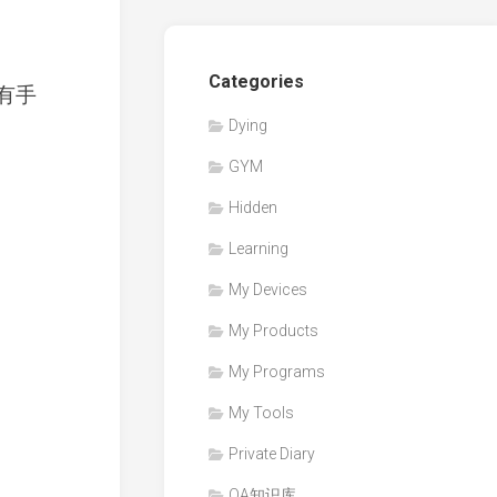
Categories
所有手
Dying
GYM
Hidden
Learning
My Devices
My Products
My Programs
My Tools
Private Diary
QA知识库