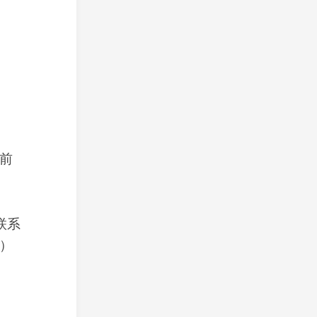
前
联系
）