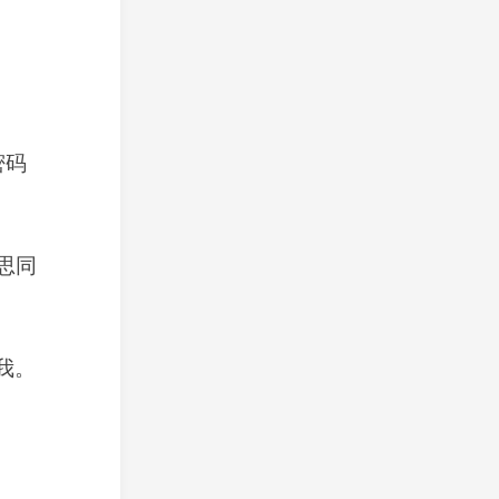
密码
思同
我。