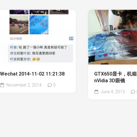
Wechat 2014-11-02 11:21:38
GTX650显卡，机
nVidia 3D眼镜
November 2, 2014
0
June 4, 2013