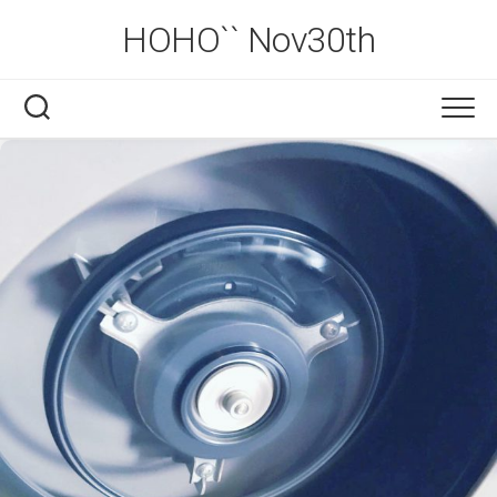
Skip
HOHO`` Nov30th
to
content