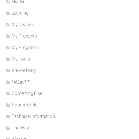
Hidden
Learning
My Devices
My Products
My Programs
My Tools
Private Diary
QA知识库
Something Else
Source Code
Technical Information
The Way