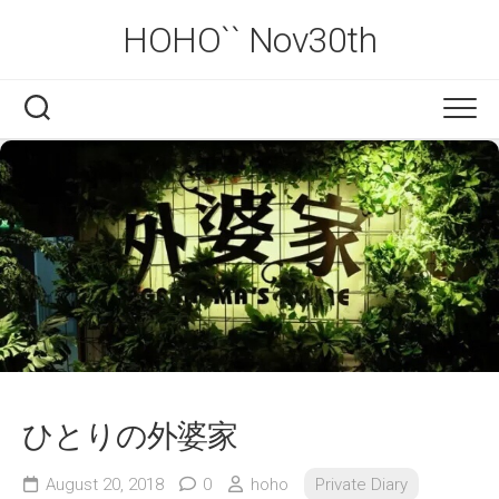
Skip
HOHO`` Nov30th
to
content
ひとりの外婆家
August 20, 2018
0
hoho
Private Diary