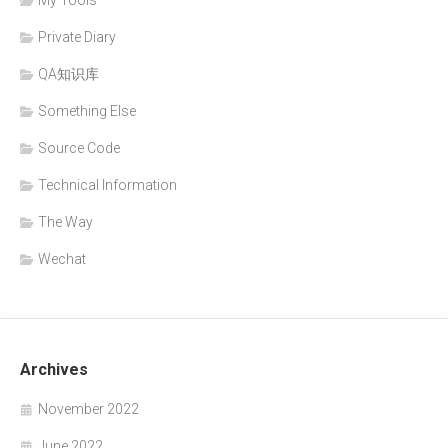
Private Diary
QA知识库
Something Else
Source Code
Technical Information
The Way
Wechat
Archives
November 2022
June 2022