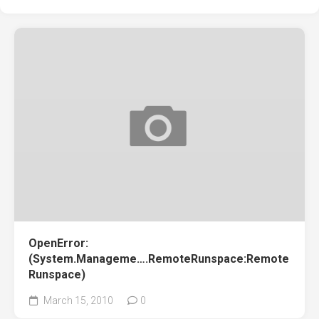
OpenError:
(System.Manageme….RemoteRunspace:Remote
Runspace)
March 15, 2010
0