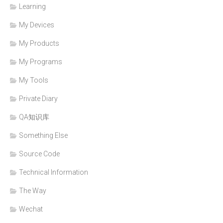
Learning
My Devices
My Products
My Programs
My Tools
Private Diary
QA知识库
Something Else
Source Code
Technical Information
The Way
Wechat