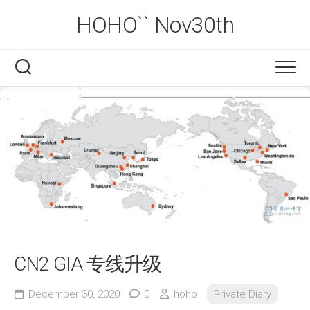
Skip
HOHO`` Nov30th
to
content
CN2 GIA 专线升级
December 30, 2020
0
hoho
Private Diary